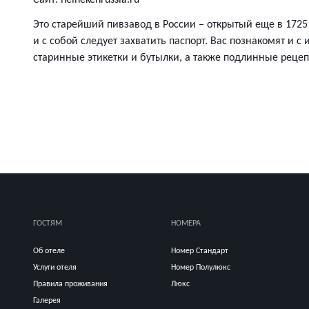
Сайт: heinekenrussia.ru
Это старейший пивзавод в России – открытый еще в 1725
и с собой следует захватить паспорт. Вас познакомят и 
старинные этикетки и бутылки, а также подлинные рецеп
ГОСТЯМ
НОМЕРА
Об отеле
Номер Стандарт
Услуги отеля
Номер Полулюкс
Правила проживания
Люкс
Галерея