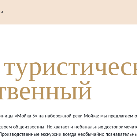
ИИ
г
туристичес
твенный
тиницы «Мойка 5» на набережной реки Мойка: мы предлагаем о
своем общеизвестны. Но хватает и небанальных достопримечате
 Производственные экскурсии всегда необычайно познавательн