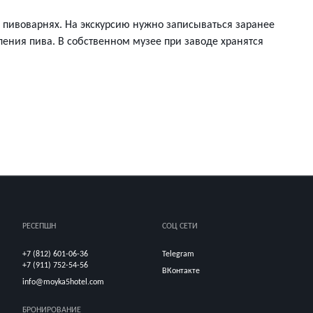
х пивоварнях. На экскурсию нужно записываться заранее
вления пива. В собственном музее при заводе хранятся
РЕСЕПШН
СОЦ СЕТИ
+7 (812) 601-06-36
Telegram
+7 (911) 752-54-56
ВКонтакте
info@moyka5hotel.com
БРОНИРОВАНИЕ